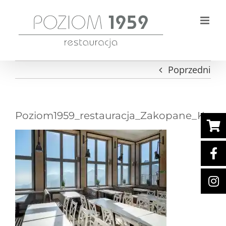
Przejdź
do
zawartości
Poprzedni
Poziom1959_restauracja_Zakopane_Kasp