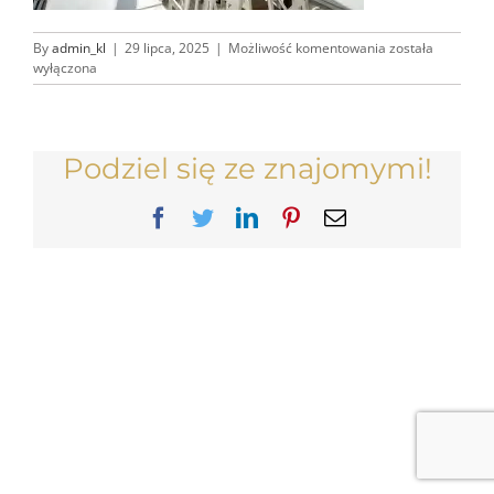
Poziom1959_res
By
admin_kl
|
29 lipca, 2025
|
Możliwość komentowania
została
wyłączona
Podziel się ze znajomymi!
Facebook
Twitter
LinkedIn
Pinterest
Email